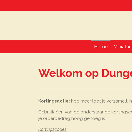
Ga
direct
naar
de
hoofdinhoud
Home
Miniatur
Welkom op Dunge
Kortingsactie:
hoe meer loot je verzamelt, h
Gebruik één van de onderstaande kortingscod
je orderbedrag hoog genoeg is.
Kortingscodes: