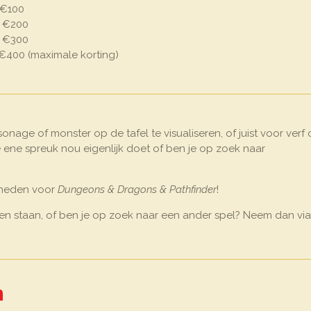
 €100
f €200
f €300
 €400 (maximale korting)
nage of monster op de tafel te visualiseren, of juist voor verf
e ene spreuk nou eigenlijk doet of ben je op zoek naar
gdheden voor
Dungeons & Dragons &
Pathfinder
!
sen staan, of ben je op zoek naar een ander spel? Neem dan vi
n