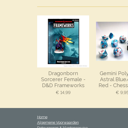
Dragonborn
Gemini Pol
Sorcerer Female -
Astral Blu
D&D Frameworks
Red - Chess
€ 14,99
€ 9,9
Home
Algemene Voorwaarden
Retourneren & klantenservice