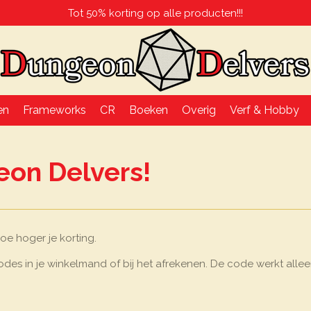
Tot 50% korting op alle producten!!!
en
Frameworks
CR
Boeken
Overig
Verf & Hobby
on Delvers!
oe hoger je korting.
es in je winkelmand of bij het afrekenen. De code werkt allee