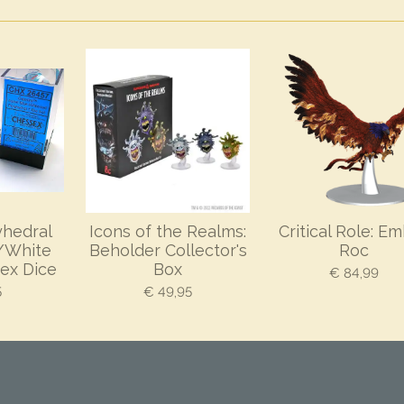
yhedral
Icons of the Realms:
Critical Role: E
e/White
Beholder Collector's
Roc
ex Dice
Box
€ 84,99
5
€ 49,95