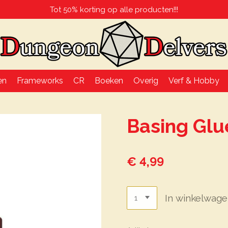
Tot 50% korting op alle producten!!!
en
Frameworks
CR
Boeken
Overig
Verf & Hobby
Basing Glu
€ 4,99
In winkelwag