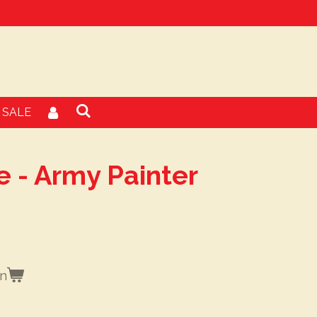
SALE
e - Army Painter
en