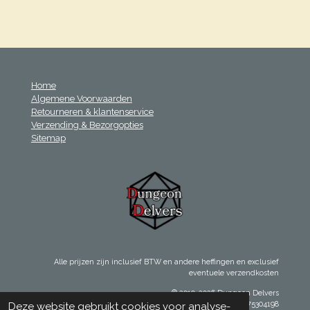
e
l
r
e
n
e
n
Home
Algemene Voorwaarden
Retourneren & klantenservice
Verzending & Bezorgopties
Sitemap
Alle prijzen zijn inclusief BTW en andere heffingen en exclusief
eventuele verzendkosten
© 2019-2026 Dungeon Delvers
Kvk: 75304198
Deze website gebruikt cookies voor analyse-