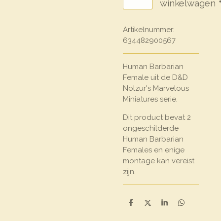
winkelwagen
Artikelnummer:
634482900567
Human Barbarian
Female uit de D&D
Nolzur's Marvelous
Miniatures serie.
Dit product bevat 2
ongeschilderde
Human Barbarian
Females en enige
montage kan vereist
zijn.
D
D
S
D
e
e
h
e
l
e
a
l