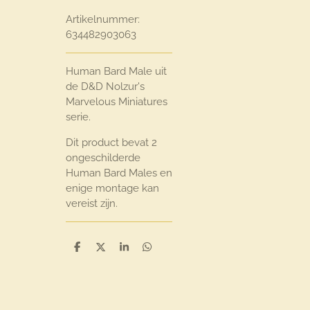
Artikelnummer:
634482903063
Human Bard Male uit
de D&D Nolzur's
Marvelous Miniatures
serie.
Dit product bevat 2
ongeschilderde
Human Bard Males en
enige montage kan
vereist zijn.
D
D
S
D
e
e
h
e
l
e
a
l
e
l
r
e
n
e
n