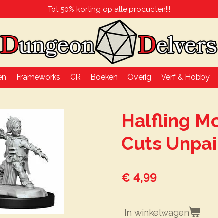
Tot 50% korting op alle producten!!!
en
Frameworks
CR
Boeken
Overig
Verf & Hobby
Halfling M
Cuts Unpai
€ 4,99
In winkelwagen