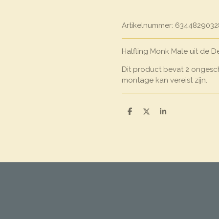
Artikelnummer:
6344829032
Halfling Monk Male uit de De
Dit product bevat 2 ongesc
montage kan vereist zijn.
D
D
S
e
e
h
l
e
a
e
l
r
n
e