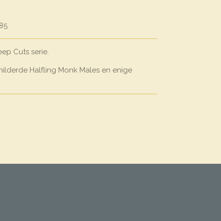
85
ep Cuts serie.
hilderde Halfling Monk Males en enige