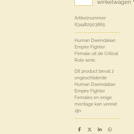
winkelwagen
Artikelnummer:
634482903865
Human Dwendalian
Empire Fighter
Female uit de Critical
Role serie.
Dit product bevat 2
ongeschilderde
Human Dwendalian
Empire Fighter
Females en enige
montage kan vereist
zijn.
D
D
S
D