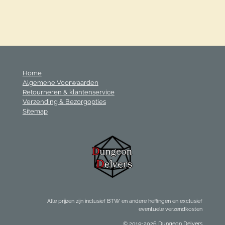
e
e
h
e
l
e
a
l
e
l
r
e
n
e
n
Home
Algemene Voorwaarden
Retourneren & klantenservice
Verzending & Bezorgopties
Sitemap
Alle prijzen zijn inclusief BTW en andere heffingen en exclusief
eventuele verzendkosten
© 2019-2026 Dungeon Delvers