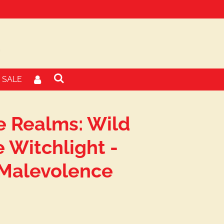
SALE
he Realms: Wild
 Witchlight -
 Malevolence