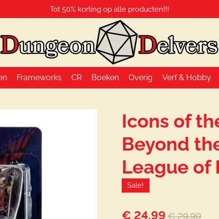
Tot 50% korting op alle producten!!!
en
Frameworks
CR
Boeken
Overig
Verf & Hobby
Icons of t
Beyond the
League of
Sale!
€ 24,99
€ 29,99