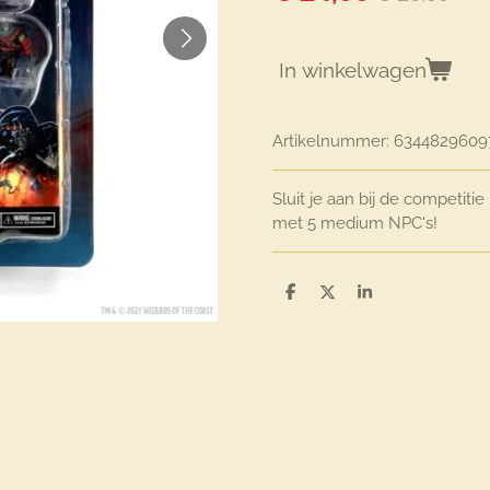
In winkelwagen
Artikelnummer:
6344829609
Sluit je aan bij de competit
met 5 medium NPC's!
D
D
S
e
e
h
l
e
a
e
l
r
n
e