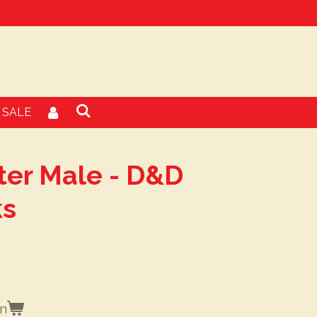
SALE
ter Male - D&D
ks
en