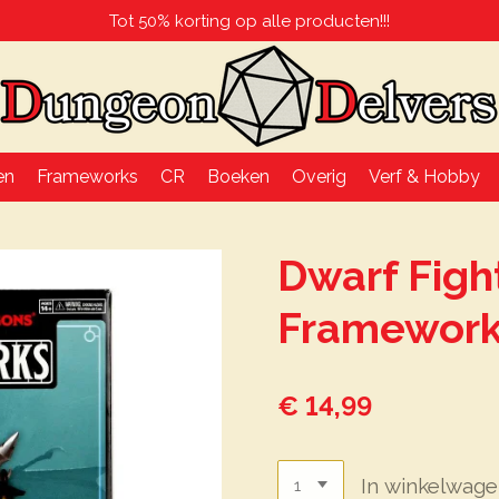
Tot 50% korting op alle producten!!!
en
Frameworks
CR
Boeken
Overig
Verf & Hobby
Dwarf Figh
Framewor
€ 14,99
In winkelwag