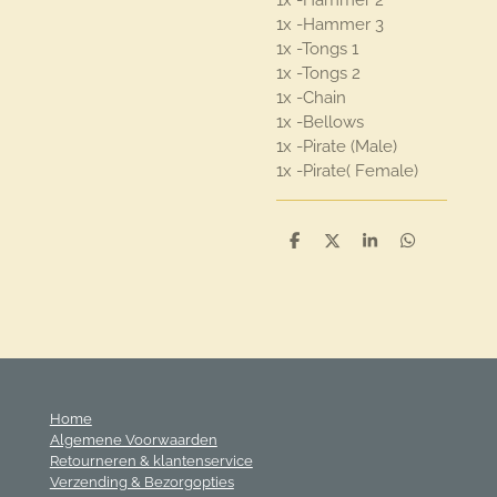
1x -Hammer 3
1x -Tongs 1
1x -Tongs 2
1x -Chain
1x -Bellows
1x -Pirate (Male)
1x -Pirate( Female)
D
D
S
D
e
e
h
e
l
e
a
l
e
l
r
e
n
e
n
Home
Algemene Voorwaarden
Retourneren & klantenservice
Verzending & Bezorgopties