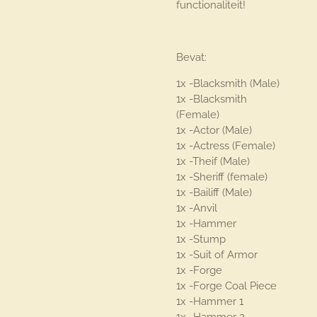
functionaliteit!
Bevat:
1x -Blacksmith (Male)
1x -Blacksmith
(Female)
1x -Actor (Male)
1x -Actress (Female)
1x -Theif (Male)
1x -Sheriff (female)
1x -Bailiff (Male)
1x -Anvil
1x -Hammer
1x -Stump
1x -Suit of Armor
1x -Forge
1x -Forge Coal Piece
1x -Hammer 1
1x -Hammer 2