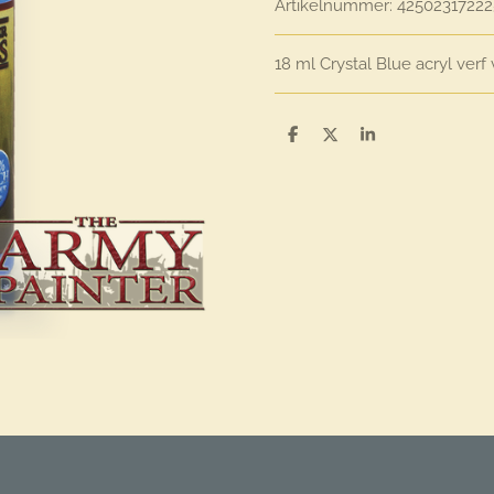
Artikelnummer:
42502317222
18 ml Crystal Blue acryl verf
D
D
S
e
e
h
l
e
a
e
l
r
n
e