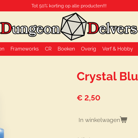
Tot 50% korting op alle producten!!!
en
Frameworks
CR
Boeken
Overig
Verf & Hobby
Crystal Bl
€ 2,50
In winkelwagen