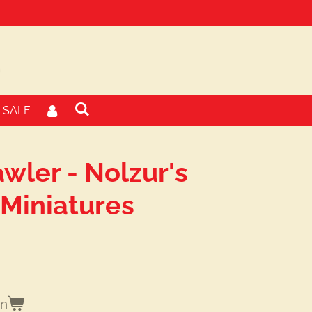
SALE
wler - Nolzur's
Miniatures
en