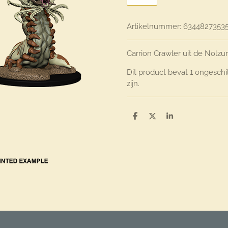
Artikelnummer:
6344827353
Carrion Crawler uit de Nolzur
Dit product bevat 1 ongeschi
zijn.
D
D
S
e
e
h
l
e
a
e
l
r
n
e