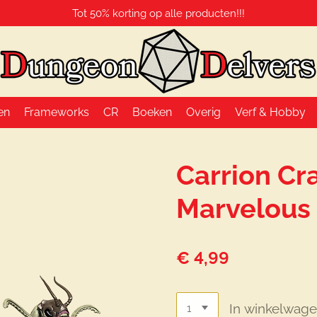
Tot 50% korting op alle producten!!!
en
Frameworks
CR
Boeken
Overig
Verf & Hobby
Carrion Cra
Marvelous 
€ 4,99
In winkelwag